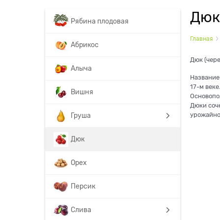
Дюк
Рябина плодовая
Главная
Абрикос
Дюк (чер
Алыча
Название
17-м веке
Вишня
Основопо
Дюки соч
урожайно
Груша
Дюк
Орех
Персик
Слива