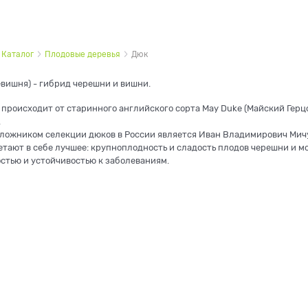
Каталог
Плодовые деревья
Дюк
евишня) - гибрид черешни и вишни.
 происходит от старинного английского сорта May Duke (Майский Герц
.
ложником селекции дюков в России является Иван Владимирович Мич
етают в себе лучшее: крупноплодность и сладость плодов черешни и м
стью и устойчивостью к заболеваниям.