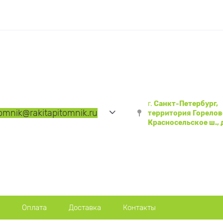
г.
Санкт-Петербург,
tomnik
@rakitapitomnik.ru
территория Горелов
Красносельское ш., д
Оплата
Доставка
Контакты