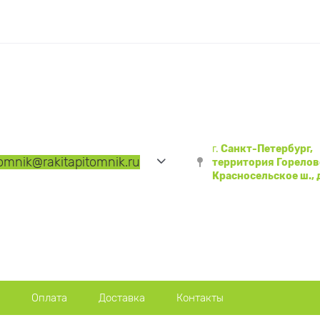
г.
Санкт-Петербург,
tomnik
@rakitapitomnik.ru
территория Горелов
Красносельское ш., д
Оплата
Доставка
Контакты