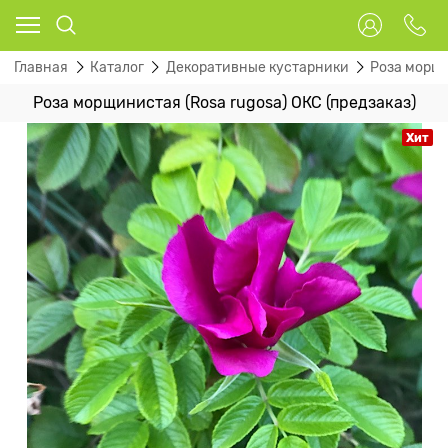
Главная
Каталог
Декоративные кустарники
Роза морщ
Роза морщинистая (Rosa rugosa) ОКС (предзаказ)
Хит