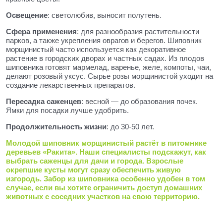
Освещение
: светолюбив, выносит полутень.
Сфера применения
: для разнообразия растительности
парков, а также укрепления оврагов и берегов. Шиповник
морщинистый часто используется как декоративное
растение в городских дворах и частных садах. Из плодов
шиповника готовят мармелад, варенье, желе, компоты, чаи,
делают розовый уксус. Сырье розы морщинистой уходит на
создание лекарственных препаратов.
Пересадка саженцев
: весной — до образования почек.
Ямки для посадки лучше удобрить.
Продолжительность жизни
: до 30-50 лет.
Молодой шиповник морщинистый растёт в питомнике
деревьев «Ракита». Наши специалисты подскажут, как
выбрать саженцы для дачи и города. Взрослые
окрепшие кусты могут сразу обеспечить живую
изгородь. Забор из шиповника особенно удобен в том
случае, если вы хотите ограничить доступ домашних
животных с соседних участков на свою территорию.