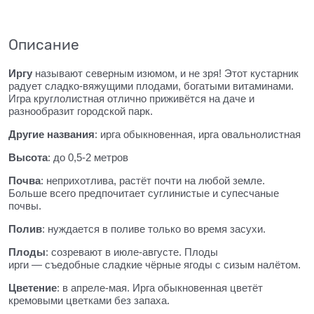
Описание
Иргу
называют северным изюмом, и не зря! Этот кустарник
радует сладко-вяжущими плодами, богатыми витаминами.
Игра круглолистная отлично приживётся на даче и
разнообразит городской парк.
Другие названия
: ирга обыкновенная, ирга овальнолистная
Высота
: до 0,5-2 метров
Почва
: неприхотлива, растёт почти на любой земле.
Больше всего предпочитает суглинистые и супесчаные
почвы.
Полив
: нуждается в поливе только во время засухи.
Плоды
: созревают в июле-августе. Плоды
ирги — съедобные сладкие чёрные ягоды с сизым налётом.
Цветение
: в апреле-мая. Ирга обыкновенная цветёт
кремовыми цветками без запаха.