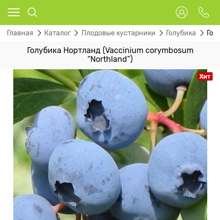
Главная
Каталог
Плодовые кустарники
Голубика
Гол
Голубика Нортланд (Vaccinium corymbosum
“Northland”)
Хит