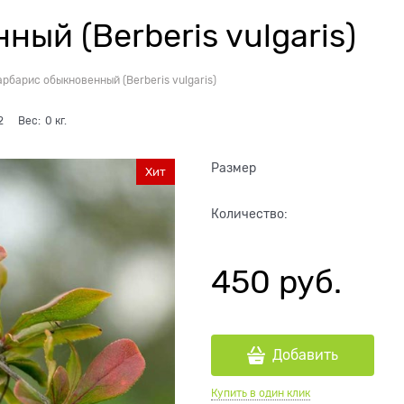
ый (Berberis vulgaris)
арбарис обыкновенный (Berberis vulgaris)
2
Вес:
0
кг.
Размер
Хит
Количество:
450
 руб.
Добавить
Купить в один клик