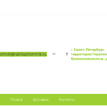
г.
Санкт-Петербург,
tomnik
@rakitapitomnik.ru
территория Горелов
Красносельское ш., д
Оплата
Доставка
Контакты