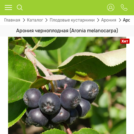
Главная
Каталог
Плодовые кустарники
Арония
Арони
Арония черноплодная (Aronia melanocarpa)
Хит