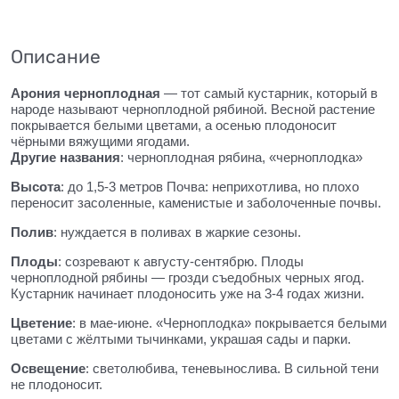
Описание
Арония черноплодная
— тот самый кустарник, который в
народе называют черноплодной рябиной. Весной растение
покрывается белыми цветами, а осенью плодоносит
чёрными вяжущими ягодами.
Другие названия
: черноплодная рябина, «черноплодка»
Высота
: до 1,5-3 метров Почва: неприхотлива, но плохо
переносит засоленные, каменистые и заболоченные почвы.
Полив
: нуждается в поливах в жаркие сезоны.
Плоды
: созревают к августу-сентябрю. Плоды
черноплодной рябины — грозди съедобных черных ягод.
Кустарник начинает плодоносить уже на 3-4 годах жизни.
Цветение
: в мае-июне. «Черноплодка» покрывается белыми
цветами с жёлтыми тычинками, украшая сады и парки.
Освещение
: светолюбива, теневынослива. В сильной тени
не плодоносит.