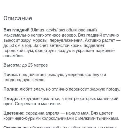
Описание
Вяз гладкий
(Ulmus laevis/ вяз обыкновенный) —
максимально неприхотливое дерево. Вяз гладкий отлично
выносит жару, морозы, переувлажнения. Активно растет —
до 50 см в год. За счет ветвистой кроны подавляет
городской шум, фильтрует воздух и украшает парковые
ансамбли.
Высота:
до 25 метров
Почва:
предпочитает рыхлую, умеренно солёную и
плодородную землю.
Полив:
любит влагу, но отлично переносит жаркую погоду.
Плоды:
округлые крылатки, в центре которых маленький
орех. Созревают в мае-июне.
Цветение:
середина апреля — начало мая. Вяз цветет
коричнево-бурыми колокольчиками с мелкими тычинками.
Освещение:
обыкновенный вяз любит солнце, но может