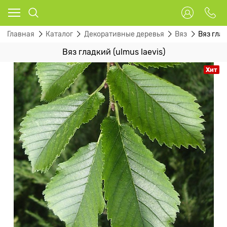
Главная
Каталог
Декоративные деревья
Вяз
Вяз глад
Вяз гладкий (ulmus laevis)
Хит